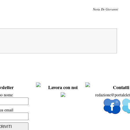
Neria De Giovanni
sletter
Lavora con noi
Contatti
tuo nome
redazione@portalelet
ua email
CRIVITI