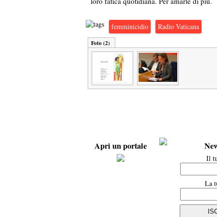
loro fatica quotidiana. Per amarle di più.
femminicidio
Radio Vaticana
Foto (2)
Apri un portale
New
Il 
La t
IS