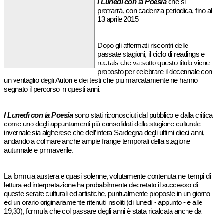
I Lunedì con la Poesia
che si
protrarrà, con cadenza periodica, fino al
13 aprile 2015.
Dopo gli affermati riscontri delle
passate stagioni, il ciclo di readings e
recitals che va sotto questo titolo viene
proposto per celebrare il decennale con
un ventaglio degli Autori e dei testi che più marcatamente ne hanno
segnato il percorso in questi anni.
I Lunedì con la Poesia
sono stati riconosciuti dal pubblico e dalla critica
come uno degli appuntamenti più consolidati della stagione culturale
invernale sia algherese che dell’intera Sardegna degli ultimi dieci anni,
andando a colmare anche ampie frange temporali della stagione
autunnale e primaverile.
La formula austera e quasi solenne, volutamente contenuta nei tempi di
lettura ed interpretazione ha probabilmente decretato il successo di
queste serate culturali ed artistiche, puntualmente proposte in un giorno
ed un orario originariamente ritenuti insoliti (di lunedì - appunto - e alle
19,30), formula che col passare degli anni è stata ricalcata anche da